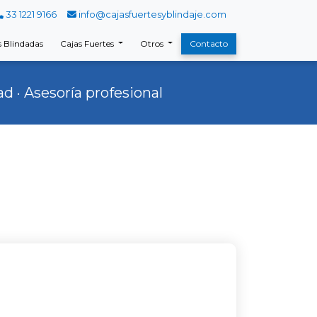
33 1221 9166
info@cajasfuertesyblindaje.com
 Blindadas
Cajas Fuertes
Otros
Contacto
d · Asesoría profesional